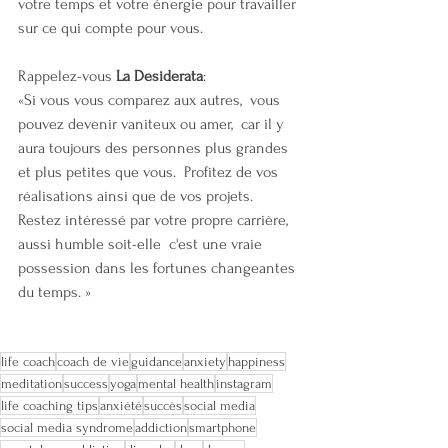
votre temps et votre énergie pour travailler 
sur ce qui compte pour vous. 
Rappelez-vous 
La Desiderata
:  
«Si vous vous comparez aux autres,  vous 
pouvez devenir vaniteux ou amer,  car il y 
aura toujours des personnes plus grandes 
et plus petites que vous.  Profitez de vos 
réalisations ainsi que de vos projets.  
Restez intéressé par votre propre carrière, 
aussi humble soit-elle  c'est une vraie 
possession dans les fortunes changeantes 
du temps. »
life coach
coach de vie
guidance
anxiety
happiness
meditation
success
yoga
mental health
instagram
life coaching tips
anxiété
succès
social media
social media syndrome
addiction
smartphone