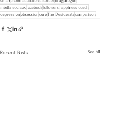
smartphone addiction
disorder
drug
drogue
média sociaux
facebook
followers
happiness coach
depression
obsession
cure
The Desiderata
comparison
See All
Recent Posts