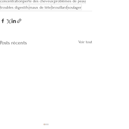
concentration
perte des cheveux
problèmes de peau
troubles digestifs
maux de tête
brouillard
soulager
Voir tout
Posts récents