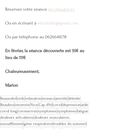
Réservez votre séance 
en cliquant ici
Ou en écrivant à 
elandalife@gmail.com
Ou par téléphone au 0626641678
En février, la séance découverte est 55€ au 
lieu de 111€
Chaleureusement,
Marion
Beausoleil
reiki
relaxation
monaco
anxiété
détente
Beaulieu
insomnie
Nice
Cap d'Ail
covid
dépression
aide
covid long
coronavirus
symptomes
symptômes
fatigue
douleurs articulaires
douleurs musculaires
essoufflement
gêne respiratoire
troubles du sommeil