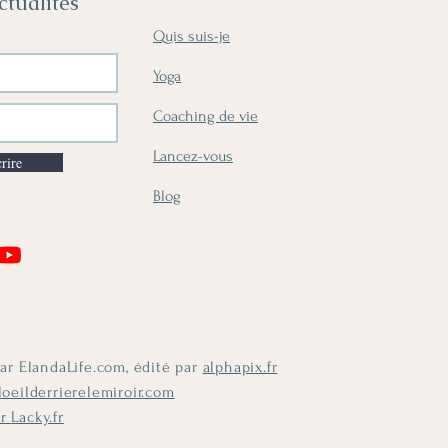
ctualités
Quis suis-je
Yoga
Coaching de vie
Lancez-vous
rire
Blog
Podcast
par ElandaLife.com, édité par
alphapix.fr
loeilderrierelemiroir.com
ar
Lacky.fr