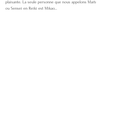
Devenir Maître de Reiki
Désormais : « Appellez-moi Maître » Bien sûr que je
plaisante. La seule personne que nous appelons Maître
ou Sensei en Reiki est Mikao...
Pour réservez votre
consultation gratuite