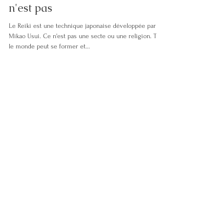
Ce que le Reiki est et
n'est pas
Le Reiki est une technique japonaise développée par
Mikao Usui. Ce n'est pas une secte ou une religion. Tout
le monde peut se former et...
Pour réservez votre
consultation gratuite